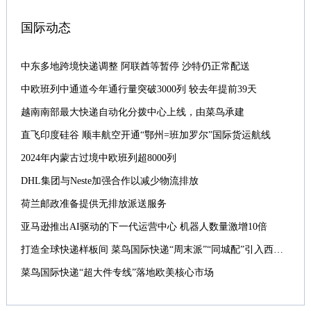
国际动态
中东多地跨境快递调整 阿联酋等暂停 沙特仍正常配送
中欧班列中通道今年通行量突破3000列 较去年提前39天
越南南部最大快递自动化分拨中心上线，由菜鸟承建
直飞印度硅谷 顺丰航空开通“鄂州=班加罗尔”国际货运航线
2024年内蒙古过境中欧班列超8000列
DHL集团与Neste加强合作以减少物流排放
荷兰邮政准备提供无排放派送服务
亚马逊推出AI驱动的下一代运营中心 机器人数量激增10倍
打造全球快递样板间 菜鸟国际快递“周末派”“同城配”引入西班牙
菜鸟国际快递“超大件专线”落地欧美核心市场