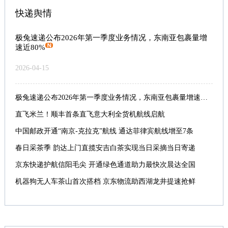
快递舆情
极兔速递公布2026年第一季度业务情况，东南亚包裹量增
速近80%
2026-04-15
极兔速递公布2026年第一季度业务情况，东南亚包裹量增速近80%
直飞米兰！顺丰首条直飞意大利全货机航线启航
中国邮政开通“南京-克拉克”航线 通达菲律宾航线增至7条
春日采茶季 韵达上门直揽安吉白茶实现当日采摘当日寄递
京东快递护航信阳毛尖 开通绿色通道助力最快次晨达全国
机器狗无人车茶山首次搭档 京东物流助西湖龙井提速抢鲜