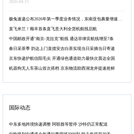
2026-04-15
极兔速递公布2026年第一季度业务情况，东南亚包裹量增速近80%
直飞米兰！顺丰首条直飞意大利全货机航线启航
中国邮政开通“南京-克拉克”航线 通达菲律宾航线增至7条
春日采茶季 韵达上门直揽安吉白茶实现当日采摘当日寄递
京东快递护航信阳毛尖 开通绿色通道助力最快次晨达全国
机器狗无人车茶山首次搭档 京东物流助西湖龙井提速抢鲜
国际动态
中东多地跨境快递调整 阿联酋等暂停 沙特仍正常配送