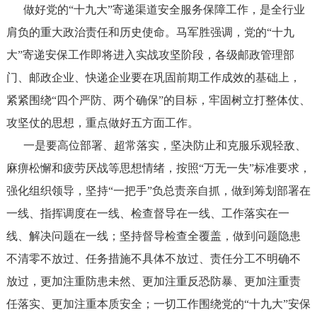
做好党的“十九大”寄递渠道安全服务保障工作，是全行业
肩负的重大政治责任和历史使命。马军胜强调，党的“十九
大”寄递安保工作即将进入实战攻坚阶段，各级邮政管理部
门、邮政企业、快递企业要在巩固前期工作成效的基础上，
紧紧围绕“四个严防、两个确保”的目标，牢固树立打整体仗、
攻坚仗的思想，重点做好五方面工作。
一是要高位部署、超常落实，坚决防止和克服乐观轻敌、
麻痹松懈和疲劳厌战等思想情绪，按照“万无一失”标准要求，
强化组织领导，坚持“一把手”负总责亲自抓，做到筹划部署在
一线、指挥调度在一线、检查督导在一线、工作落实在一
线、解决问题在一线；坚持督导检查全覆盖，做到问题隐患
不清零不放过、任务措施不具体不放过、责任分工不明确不
放过，更加注重防患未然、更加注重反恐防暴、更加注重责
任落实、更加注重本质安全；一切工作围绕党的“十九大”安保