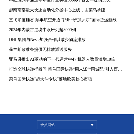
中欧班列中通道今年通行量突破3000列 较去年提前39天
越南南部最大快递自动化分拨中心上线，由菜鸟承建
直飞印度硅谷 顺丰航空开通“鄂州=班加罗尔”国际货运航线
2024年内蒙古过境中欧班列超8000列
DHL集团与Neste加强合作以减少物流排放
荷兰邮政准备提供无排放派送服务
亚马逊推出AI驱动的下一代运营中心 机器人数量激增10倍
打造全球快递样板间 菜鸟国际快递“周末派”“同城配”引入西班牙
菜鸟国际快递“超大件专线”落地欧美核心市场
会员网站