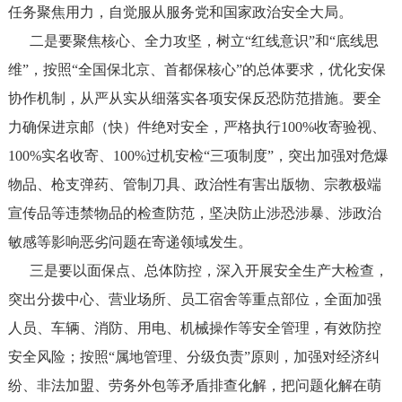
任务聚焦用力，自觉服从服务党和国家政治安全大局。
二是要聚焦核心、全力攻坚，树立“红线意识”和“底线思
维”，按照“全国保北京、首都保核心”的总体要求，优化安保
协作机制，从严从实从细落实各项安保反恐防范措施。要全
力确保进京邮（快）件绝对安全，严格执行100%收寄验视、
100%实名收寄、100%过机安检“三项制度”，突出加强对危爆
物品、枪支弹药、管制刀具、政治性有害出版物、宗教极端
宣传品等违禁物品的检查防范，坚决防止涉恐涉暴、涉政治
敏感等影响恶劣问题在寄递领域发生。
三是要以面保点、总体防控，深入开展安全生产大检查，
突出分拨中心、营业场所、员工宿舍等重点部位，全面加强
人员、车辆、消防、用电、机械操作等安全管理，有效防控
安全风险；按照“属地管理、分级负责”原则，加强对经济纠
纷、非法加盟、劳务外包等矛盾排查化解，把问题化解在萌