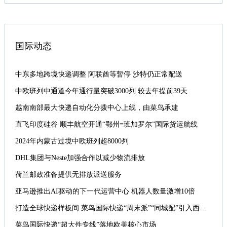
国际动态
中东多地跨境快递调整 阿联酋等暂停 沙特仍正常配送
中欧班列中通道今年通行量突破3000列 较去年提前39天
越南南部最大快递自动化分拨中心上线，由菜鸟承建
直飞印度硅谷 顺丰航空开通“鄂州=班加罗尔”国际货运航线
2024年内蒙古过境中欧班列超8000列
DHL集团与Neste加强合作以减少物流排放
荷兰邮政准备提供无排放派送服务
亚马逊推出AI驱动的下一代运营中心 机器人数量激增10倍
打造全球快递样板间 菜鸟国际快递“周末派”“同城配”引入西班牙
菜鸟国际快递“超大件专线”落地欧美核心市场