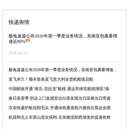
快递舆情
极兔速递公布2026年第一季度业务情况，东南亚包裹量增
速近80%
2026-04-15
极兔速递公布2026年第一季度业务情况，东南亚包裹量增速近80%
直飞米兰！顺丰首条直飞意大利全货机航线启航
中国邮政开通“南京-克拉克”航线 通达菲律宾航线增至7条
春日采茶季 韵达上门直揽安吉白茶实现当日采摘当日寄递
京东快递护航信阳毛尖 开通绿色通道助力最快次晨达全国
机器狗无人车茶山首次搭档 京东物流助西湖龙井提速抢鲜