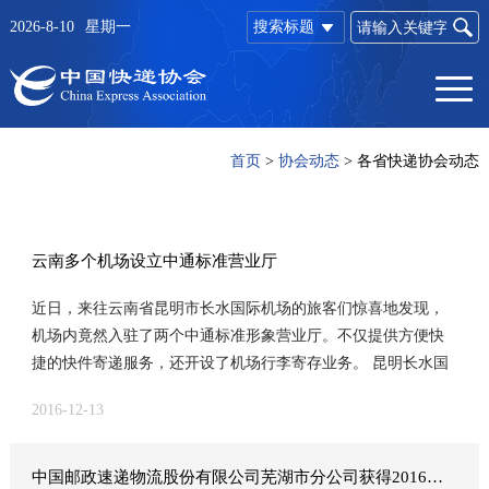
2026-8-10
星期一
搜索标题
首页
>
协会动态
>
各省快递协会动态
云南多个机场设立中通标准营业厅
近日，来往云南省昆明市长水国际机场的旅客们惊喜地发现，
机场内竟然入驻了两个中通标准形象营业厅。不仅提供方便快
捷的快件寄递服务，还开设了机场行李寄存业务。 昆明长水国
际机场作为全球百强机场之一，是中国面向东南亚、南亚和连
2016-12-13
接欧亚的国家门户枢纽机场，中国西南部地区唯一的国家门户
枢纽机场，日均旅客吞吐量达到12万人次。 两个中通标准形象
营业厅分别位于昆明长水国际机场国内到达大厅A出口处及航站
中国邮政速递物流股份有限公司芜湖市分公司获得2016年度全国实施用户满意工程先进单位