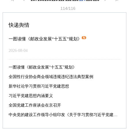
的重要性谈了看法： 快递企业有着共同的特点。实物传递、紧
《邮政法》所确立的快递市场运行的基本方向。行业内外已对
针，开拓思维、攻坚克难，推动企业加快发展；七是要增强改
递企业运输为主的特点，特别介绍了汽车火警的紧急处理措
密联系客户，要求服务质量为第一。浙江省是快递大省，是民
114/116
未来的发展形成了共识，坚定了信心，鼓足了干劲。我省的快
革创新意识，主动承担社会责任，配合政府做好本职工作；八
施。通过交流、问答，提高了管理人员的防火、救火技能。 协
营快递企业的发源地，在企业管理、内部处理、收派环节都有
递市场可谓前景广阔，机遇难得。 但是，面对新形势、新任
是发挥好省、市（地）两级协会的领导作用，依托会员单位的
会领导要求，消防安全是企业防火防灾的重要基础工作，希望
自已的特色，有很多好的经验，需要我们去宣传报道，将好的
务，我感到，快递服务的发展仍然存在着突出的矛盾和问题：
积极性来共同做好协会工作。 会上，协会副秘书长马福建首先
快递舆情
快递企业能在员工中普及宣传消防知识，切实做好安全培训工
经验与做法在行业内共享，要求通信员去关注、发掘报道，特
首先是总体规模偏小、基础设施不足、服务水平不高、竞争能
代表协会向与会人员就协会今年前八个月的工作进行了总结汇
作，做到警钟长鸣，努力保障企业安全运作。
别是我们的收派人员他们冒着高温、严寒日复一日地工作在第
力不强，可持续发展的问题尚未得到有效解决。其次是发展水
报，并就协会和会员单位后四个月的工作提出新的部署和要
一图读懂《邮政业发展“十五五”规划》
一线，有着数不尽的好人好事，有很多劳动模范，他们为快递
平不平衡，很多企业发展历史短、积累少，投资能力弱，企业
求；二是汇报了2016北京国际京交会（快递板块）盛况和参加
2026-08-04
行业的发展作出了很大的贡献，在全社会得到应有的尊重。要
管理模式还要随着市场的发展而不断调整。第三是市场机制还
活动的体会；三是向与会人员通报了全省“诚信快递、你我同
求各通讯员从企业内部宣传和企业内刊宣传走向外部、社会宣
没有在快递发展中充分发挥基础性作用，快递服务与新技术革
行”主题征文活动暨东三省快递优秀论文征集和评选结果。 会
传，通过协会的会刊、网站向社会宣传，在快递企业之间交
命的碰撞，与我省“工业化、信息化、城镇化、市场化、国际
上，协会秘书长、省局市场监管处处长何岩通报了省快递协会
一图读懂《邮政业发展“十五五”规划》
流。现在快递服务在新闻媒体上出现的负面报道较多，对快递
化”进程的呼应、融合，还有很长的道路要走，还有很复杂的问
专业委员会课题研究动态情况。 本届常务理事（扩大）会议还
全国性行业协会商会领域违规违纪违法典型案例
企业的正面报道宣传太少，需要我们努力工作，加强宣传、加
题要预作研究、改革创新。 所以，贯彻实施《邮政法》，对于
按照协会组织章程规定，就原协会二届理事会常务副会长因已
新华社论学习贯彻习近平党建思想
强软实力品牌的宣传，全面报道快递从业者付出的艰辛和努力
快递服务来说，第一要务仍然是发展。在发展中摸索规律，建
到退休年龄履行更换程序，与会人员一致同意原中国邮政集团
的真实一面，需要在全国创造出“快递五一劳动奖章”。 会上王
立较为完善的市场机制，不断破解深层次矛盾和问题，不断形
黑龙江分公司工会副主席张云哲同志接替林滨华同志职位并主
习近平党建思想内涵要义
副秘书长还布置了近期工作。一是要进一步认真做好快递企业
成符合当代世情、国情、业情、符合经济社会要求的发展目标
持协会日常工作。 会上，本届协会还根据工作需要，经征求与
全国党建工作座谈会在京召开
风貌报道工作，二是做好上海世博会“环沪护城河”邮路寄递安全
和发展举措，为加快发展、科学发展提供有力的体制保障。 协
会人员意见，同意协会秘书处新增加董世和、周景波两位同志
中央党的建设工作领导小组印发《关于学习贯彻习近平党建思想的通知》
竞赛活动先进集体、个人材料评选材料的准备工作，三是要做
会组织是社会主义市场经济的重要组成部分，是推动邮政行业
为协会副秘书长。 本次会议由原协会二届理事会常务副会长林
好《浙江快递》优秀通讯员年度评选工作。 各快递企业通讯员
健康发展的重要力量。修订后《邮政法》的颁布施行也为快递
滨华主持的。