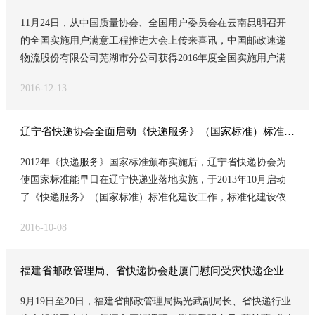
楼出发大厅、爱心通道入口处，总占地面积达280平方米。 为了
11月24日，从中国质量协会、全国用户委员会在云南昆明召开
向来往旅客展示中通良好的品牌形象，中通还特意在国内到达A
的全国实施用户满意工程推进大会上传来喜讯，中国邮政速递
出口旁的营业厅旁设立了16平方米的LED屏，每天24小时不间
物流股份有限公司芜湖市分公司获得2016年度全国实施用户满
断播放中通企业宣传片和各类品牌平面广告。 机场营业厅负责
意工程先进单位。 全国用户满意工程是由中国质量协会发起并
人吴江介绍道：“建设标准形象营业厅只是第一步，接下来，我
2016-12-13
联合国家有关部门、行业协会于1996年开始共同推进的一项社
们将全力开拓机场快件寄递业务。” 早在2015年，中通快递云南
会性质量活动。2016年，为贯彻落实《质量发展纲要（2011—
公司就已与云南省保山市、丽江市、昭通市等多地多个机场达
2020年）》《中国制造2025》文件精神、引导广大企业进一步
成合作，并在机场内设立标准形象营业厅，在提供旅客包裹寄
辽宁省快递协会全面启动《快递服务》（国家标准）标准化建设评定工作
树立“以用户为中心”的经营理念，中国质量协会和全国用户委员
存服务的同时，抓住行李和土特产品寄递服务的契机，大力拓
2012年《快递服务》国家标准颁布实施后，辽宁省快递协会为
会继续开展了“实施用户满意工程”推进活动。经第三方用户满意
展中通业务。 除此之外，中通还通过大力发展定制化航空快递
使国家标准能早日在辽宁快递业落地实施，于2013年10月启动
度测评、推荐单位推荐和专家评审，中国邮政速递物流股份有
服务，发力土特产、水果、生鲜、野生菌等快递市场，并取得
了《快递服务》（国家标准）标准化建设工作，标准化建设依
限公司芜湖市分公司等70家企业被评为“2016年全国实施用户满
了长足的进步。（文/图 林云聪 代杰）
据《快递服务》（国家标准）及《快递业务操作指导规范》、
意工程先进单位(企业类)” 中国政速递物流股份有限公司芜湖市
2016-10-08
《快递市场管理办法》等法规文件，按照快递业收派环节、处
分公司按照集团公司、股份公司和省公司的要求，主动顺应国
理环节分别依据各自的建设标准（细则）开展达标工作。并提
家经济发展新常态下经济转型、深化改革的发展新要求，发挥
出从2014年起，利用3年时间，全省快递企业达标率要达到95%
长三角城市区位优势，推进企业创新转型发展，切实发挥国企
福建省邮政管理局、省快递协会赴厦门慰问受灾快递企业
以上。2015年省协会结合国家邮政局实施的《邮政业安全生产
快递“通政、通商、通民”的服务作用，按照“互联网+快递”的发
9月19日至20日，福建省邮政管理局揭光武副局长、省快递行业
设备配置规范》和《快递营业场所设计基本要求》，进一步修
展思维，始终坚持“用心每一步、珍惜每一刻”的服务理念，深入