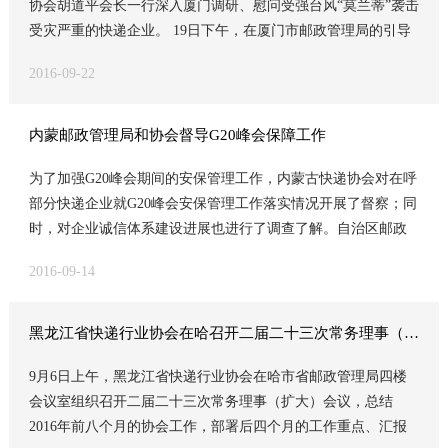
协会胡道平会长一行深入厦门调研、慰问受强台风“莫兰蒂”袭击
订细化建设标准。三年来，在省邮政管理局的引领、指导下，
推进“用户满意工程”，助力地方社会和经济发展，企业发展、运
受灾严重的快递企业。 19日下午，在厦门市邮政管理局的引导
建设工作扎实推进，形成协会倡导、企业参与、管局助推三方
行质量、服务品质、管理效能、品牌形象等得到了持续改善和
下，省管局、省快递协会一行领导 ，马不停蹄来到了入驻厦门
联动的有利态势。由于国家标准的落地实施，全省快递服务能
提升，促进了全市邮政速递物流快速持续健康发展。先后荣
2016-09-22
岛外的鹭申通快递公司、鹭韵达快递公司、厦门中通快递公
力进一步增强，快递服务水平不断提升，全省3000个快递网点
获“全国邮政用户满意企业”、“全国邮政系统先进集体” 、“全国
司、厦门岛外圆通快递公司、厦门优速快递公司。 他们首先关
有近2000个达到和接近标准化要求。 为确保三年奋斗目标的早
邮政速递物流先进集体”、“全省先进基层党组织”“全省信息质量
心受灾快递企业的员工人身安全和邮件安全； 深入邮件分拨中
日实现，结合盘锦市快递协会的有效做法，9月28日辽宁省快递
一等奖”、“全省营销体系建设先进单位”。
内蒙邮政管理局和协会督导G20峰会保障工作
心实地了解生产产房、设备的受损程度和邮件的损失、延误；
协会会同辽宁省邮政管理局在盘锦市召开《快递服务》（国家
为了加强G20峰会期间的安保管理工作，内蒙古快递协会对在呼
生产现场的水、电恢复； 灾害自救、组织生产等情况。同时，
标准）标准化建设现场经验交流会，全面启动全省标准化建设
部分快递企业就G20峰会安保管理工作落实情况开展了督察；同
慰问了坚守生产一线的快递员工，把省管局和省协会的融融深
的审定工作。来自全省14个地市的快递协会会长、邮政管理局
时，对企业诚信体系建设进展也进行了调查了解。自治区邮政
情送到受灾一线，激发了各快递企业员工克服困难、重建家园
主管局长（市评定领导小组组长）共计40余人参加会议。会议
管理局、呼和浩特市邮政管理局也派员参加了督查调研。 9月1
的信心。目前，受灾严重的五家快递企业全部恢复正常运营。
期间，与会代表听取了盘锦市邮政管理局杨芝娜副局长和盘锦
2016-09-14
日，内蒙古快递协会、内蒙古邮政管理局、呼和浩特市邮政管
市快递协会刘洪宝秘书长的评定工作经验介绍，同时还参观顺
理局的同志一行四人，到顺丰、百世汇通、宅急送、申通等几
丰速运盘锦分公司（南片区）、盘锦乾丰快递网点（中通品
家快件分拨中心，详细了解了G20峰会期间企业关于寄递物品的
牌）和天天快递兴隆台分公司等三个五星级快递网点。 省局党
黑龙江省快递行业协会在哈召开二届二十三次常务理事（扩大）会议
安全管理和值班安排情况，认真查看了中转场安检设备状况和
组成员、标准化领导小组组长孙广明副局长到会并讲话，他肯
9月6日上午，黑龙江省快递行业协会在哈市省邮政管理局四楼
安检值班记录。协会刘怀北会长强调企业要加强安保措施的贯
定了三年来全省标准化建设的工作及盘锦市评定工作的有效做
会议室组织召开二届二十三次常务理事（扩大）会议，总结
彻实施，做到严把收寄关口，落实寄件人信息和寄递物品信息
法；同时要求全省快递业要进一步提高对标准化建设工作的认
2016年前八个月的协会工作，部署后四个月的工作重点、汇报
两个登记；杜绝禁寄物品的受理；对收寄的邮件快件要贯彻落
识，加大工作力度，按照省局评定领导小组的安排，借鉴盘锦