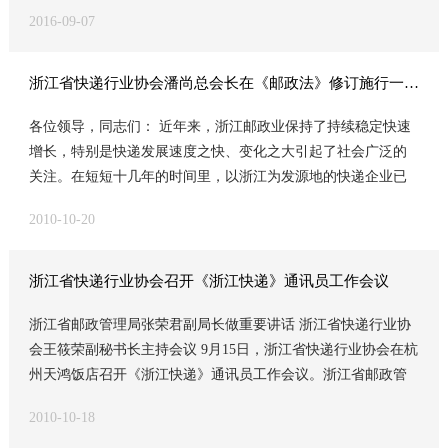
2016北京京交会（快递板块）盛况、通报全省“诚信快递、你我
实好三个百分百：100%收寄验视、100%实名寄递、100%过机
的经验、做法，扎实开展评定工作，力争实现省局年初提出快
2016-09-07
同行”征文活动暨东北三省快递优秀论文征集评选情况、通报省
安检，并使其制度化、常态化，在G20峰会期，公司领导要24小
递服务网点达标95%的目标。 省标准化评定领导小组副组长，
快递协会专业委员会课题研究情况、通过协会新常务副会长人
时带班，确保寄递服务工作做到安全、优质、快捷。对顺丰在
张俊山会长对下步展开的全面评定工作提出三点要求：一是要
选名单及增补协会副秘书长。来自邮政EMS、龙江客运快件、
三个百分百的基础上又坚持做到百分百的把枪扫描、百分百的
浙江省快递行业协会潘尚总会长在《邮政法》修订施行一周年座谈会上的讲话
健全组织，分工明确，制定计划，按部就班；二是与时俱进，
顺丰速递、申通、圆通、汇通、优速、民航、天天、尼尔、国
贴安检标签的做法给予了充分的肯定。 G20峰会期间，协会还
细化细则，因地制宜，突出重点；三是要点面结合，先点（站
各位领导，同志们： 近年来，浙江邮政业保持了持续稳定快速
通、宅急送、中外运、中外运敦豪、快捷等15家快递企业，共
对全区的快递企业值班的情况进行了跟踪检查。从检查情况
点）后企，有序评定。并按照自检→申请→初审→现场评估→
增长，特别是快递发展速度之快、变化之大引起了社会广泛的
计23人参加了会议。 省邮政管理局非常重视这次会议。省管局
看，全区快递企业都做到了领导轮流值班。 刘怀北会长在调查
综合评定→授牌的六项流程，做到公开、公正、公平，时间服
关注。在短短十几年的时间里，以浙江为发源地的快递企业已
訾小春局长因工作原因委托副局长姚伟民参加会议并代表訾局
了解会员自律公约落实和快递业信用体系建设工作开展情况
从质量，依据评定内容，严把打分标准，使评定工作扎实、有
经牢牢占据了中国快递业的半壁江山，正在以持续、快速的发
长作书面讲话。訾局长的讲话首先肯定了省协会2016年前八个
时，要求企业做到：制定好方案、建立好档案、定好制度，把
效、健康展开，实现标准化建设的阶段目标，为我省快递业由
2010-10-20
展势头向现代化企业迈进。快递信息化的技术不断完善，服务
月的工作业绩：主要是切实履行服务、协调、自律三大职能，
诚信系统建起来运转好。以诚信树立形象，以诚信赢得发展。
大到强的转变做出新贡献。
水平的不断提高使快递服务已经进入我省生产、生活的各领
能够发挥优势、找准位置、明确方向、扎实工作，积极配合省
刘怀北会长还认真听取了企业关于生产经营中存在的问题、困
域，成为经济社会基础产业不可缺少的重要组成部分。据统计
管局中心工作，并围绕大局开展有益于催进全局健康发展的各
难的汇报，并与邮政管理局和快递企业的同志共同探讨解决问
浙江省快递行业协会召开《浙江快递》通讯员工作会议
2009年浙江已有快递企业1000余家，从业职工近4万人，全年规
项工作。如围绕行业经营和服务开展的《提质增效、创优争
题的思路和方法。针对快递企业普遍存在员工流动性大，信用
浙江省邮政管理局张荣君副局长做重要讲话 浙江省快递行业协
模以上快递企业业务收入超过39、8亿元，业务量达到1、47亿
先》竞赛、参与组织快递企业开展的“三化”标准化建设、与管局
档案建立和管理有一定难度的实际情况，建议企业根据实际用
会王筱荣副秘书长主持会议 9月15日，浙江省快递行业协会在杭
件。现代快递服务与市场经济和社会化大生产、大流通相伴相
相关部门一同开展的“最佳优秀快递员”评选活动，协助省管局组
工情况有区别的建立员工的信用档案，实行分类登记、分类管
州天鸿饭店召开《浙江快递》通讯员工作会议。浙江省邮政管
生，迸发出强大的生命力和影响力，在促进经济发展、广泛吸
织三期“安全生产”为主要内容的培训班，以及协助省管局编
理；对于如何解决好快递“最后一公里”问题，特别电动三轮上路
理局张荣君副局长、协会工作人员以及与来自省内邮政EMS、
纳就业、密切产业关联、提高商务效益、加快信息传递、方便
制“十三五”规划、为全省围绕贯彻“一路一带”战略发展提出可行
投递的问题，请区局向上级反映尽快出台有关政策规定，以便
2010-10-18
顺丰、申通、圆通、宅急送、TNT等17家主要快递企业的近30
人民生活等方面发挥着重要作用。 快递是邮政业的重要组成部
性建议等做了大量工作；尤其是协会在组织开展工作和活动
使快递企业和地方政府有章可循，有力地促进快递业发展，惠