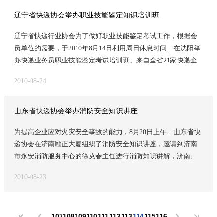
人参加了会议，会议由协会王筱荣副秘书长主持。 首先由协会
分。明确将快递业务纳入《邮政法》的适用范围，是党和政
中，始终以服务为宗旨，以发展为动力深入开展企业调研，帮
及民生。当前，如何推动快递业发展，促进全市经济社会繁
陈宝新同志传达了2010年8月25日在郑州举行的“《快递》杂志
府、人大根据邮政行业改革和发展实际做出的重要决策，是这
助企业解决实际问题，及时传达企业诉求，督促企业做好安全
辽宁省快递协会举办职业技能鉴定知识培训班
荣，请呼市局建议市政府，结合呼市实际，尽快出台有利于民
2011年度发行通联会议”精神。会上，国家邮政局纪检组长张绳
次邮政法修改的重要内容之一。我们看到，修订后的《邮政
生产、旺季服务保障等方面开展的工作，取得了显著效果，为
生和行业经营的优惠政策和措施要求，建立长效管理机制，努
辽宁省快递行业协会为了做好职业技能鉴定考试工作，根据会
华作重要讲话。张组长指出《快递》杂志的出刊，在凝聚业内
法》适应了建设社会主义快递服务市场的需要，使快递企业经
促进全省快递业健康发展做出了卓越贡献。 针对省快递协会因
力实现双赢。
员单位的需要，于2010年8月14日利用周日休息时间，在沈阳举
共识方面发挥了重要的作用；彰显了行业的形象；为业内搭建
营、政府监管、消费者合法权益保护都有了明确的法律依据和
工作需要进行的新老更换的常务副会长人事变动情况，他要求
办快递业务员职业技能鉴定考试培训班。来自全省21家快递企
了一个交流、沟通、展示形象的良好平台；促进了快递企业和
保障。施行一年来的实践证明，修订后《邮政法》确立的一系
认真履行协会章程程序进行，并征求会员单位意见，要求新当
业的91名业务骨干参加了培训。
快递协会宣传水平的提高，业务宣传从企业内部逐步走向企业
列重要制度，如市场准入制度、市场运行规范等，符合我国快
选通过的常务副会长要发扬前任的工作优点和协调能力，把本
2010-08-24
之外，快递形象的宣传由过去的企业自己唱主角发展到媒体唱
递市场的行情业情，有效地促进了我省快递服务的健康发展。
届的协会工作做好，不辜负会员单位所寄托的期望和信任。 姚
主角。同时希望大家继续深入研究快递业务的发展规律和快递
特别是经受住了国际金融危机的巨大冲击和考验，迅速扭转不
伟民副局长在会上代表訾局长书面讲话时就今年后四个月加强
新闻的特点，把握好以下新闻特点，一是快递服务与消费者切
利局面，快递业务保持持续稳定快速增长。今年全年，全省规
山东省快递协会举办消防安全知识讲座
和做好协会工作时，要求协会和企业要认真贯彻落实省管局年
身利益直接相关；二是快递服务与社会经济发展紧密相关；三
模以上快递企业业务量预计超过2亿件，同比增长60%左右，业
中工作会议精神和战略布局，围绕中心工作突出做好八个方面
为提高企业应对火灾安全事故的能力，8月20日上午，山东省快
是快递服务与改革开放紧密相关。最后张组长提出三点要求，
务收入预计超过50亿元，同比增长30%左右，居全国第四位。形
工作：一是贯彻和落实好党的“十八届五中全会”精神，积极带头
递协会在济南颐正大厦组织了消防安全知识讲座，邀请到济南
希望大家做好三件事情：一是做好供稿工作，二是做好积极建
成了国有、民营、外资等多种所有制快递企业共同发展的良好
践行“三严三实”；二是要融入新常态、奋发新作为，用科学发展
市永安消防服务中心的徐克春主任进行消防知识讲解，济南、
言献策，三是努力做好杂志发行工作。 同时通报了2010年《快
局面。这些成绩的取得，与修订后《邮政法》的顺利施行密不
观和改革态势引领行业发展；三是要在企业发展和整合过程
泰安会员企业的安全经理17人参加。 徐主任通过资料回放，再
递》杂志全国订阅量前五家的快递企业分别是：韵达、顺丰、
可分。很多快递企业表示，修订后《邮政法》施行以来，快递
中，注重研究企业的境遇和服务指标，共同关注快递发展的方
2010-08-23
现了最近几年的重大火灾事故，对火灾发生的原因进行了深入
圆通、申通、中国邮政速递物流公司。发行量居全国前10个省
市场发展进入政策最好、环境最宽松的一段时期，也是广大企
向标；四是要做好安全生产服务保障工作，对管理失责将“一票
剖析和分类梳理，火灾所带来的惨重损失，令在场的每位代表
（市）的分别是：广东、上海、浙江、江苏、河南、福建、北
业发展劲头最足、企业家投资信心最强、企业管理水平和经济
否决”，绝不姑息迁就；五是坚持在快递企业发展中开展“行业自
震撼。徐主任还传授了一些火灾现场排险、自救及事故处理的
京、山东、江西、重庆。 会上协会王筱荣副秘书长对快递宣传
实力改善最快的一段时期。 “鼓励竞争、促进发展”是修订后
律”，诚信与社会、诚信与消费者；六是要坚持“发展为要”方
107
108
109
110
111
112
113
114
115
116
方式方法，灭火器的分类、识别和使用等方面的知识，针对快