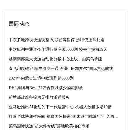
做了交流发言。 最后浙江省邮政管理局张荣君副局长做了总结
协会的发展提供了法制保障，协会服务、协调、自律职能得到
讲话，对快递行业社会宣传现状做了解析，并希望我们通讯员
初步发挥，促进了行业的健康发展。借此机会，我代表广大会
做快递行业发展方向的舆论引导者，引导快递行业积极，健康
员企业，由衷的感谢各级人大、政府部门为快递发展所给予的
国际动态
的发展。
大力支持。我们衷心的希望通过持续深入的法制宣传活动，修
订后《邮政法》明确的各项优惠政策和措施也能得到进一步全
面落实，为快递的发展创造更加良好的外部环境。浙江省快递
中东多地跨境快递调整 阿联酋等暂停 沙特仍正常配送
行业协会将严格遵循《邮政法》第60条赋予的职能，积极发挥
中欧班列中通道今年通行量突破3000列 较去年提前39天
桥梁和纽带作用，加强行业自律，认真维护企业的合法权益，
越南南部最大快递自动化分拨中心上线，由菜鸟承建
发挥广大会员的积极性，为消费者提供优质服务，推动形成政
府、企业、协会同心同德谋发展的新局面，推动快递健康有序
直飞印度硅谷 顺丰航空开通“鄂州=班加罗尔”国际货运航线
快速发展。我们要进一步深入贯彻落实《邮政法》及相关配套
2024年内蒙古过境中欧班列超8000列
文件，把企业做大做强，增强企业发展实力，加快信息化建
DHL集团与Neste加强合作以减少物流排放
设、提高企业综合管理能力、提升快递企业员工素质。为浙江
邮政业又好又快的发展做出更大的贡献。 谢谢大家！
荷兰邮政准备提供无排放派送服务
亚马逊推出AI驱动的下一代运营中心 机器人数量激增10倍
打造全球快递样板间 菜鸟国际快递“周末派”“同城配”引入西班牙
菜鸟国际快递“超大件专线”落地欧美核心市场